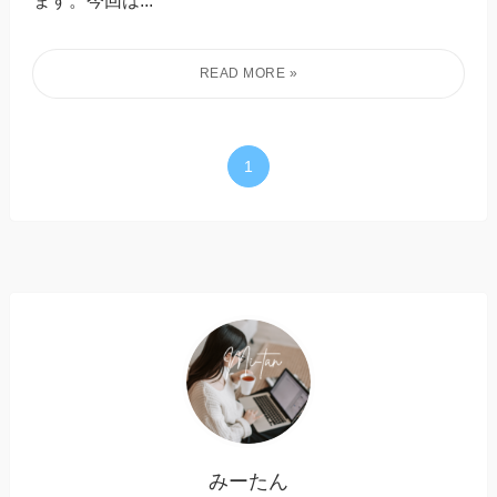
1
みーたん